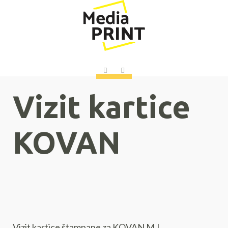
Vizit kartice
KOVAN
Vizit kartice štampane za KOVAN M.I..