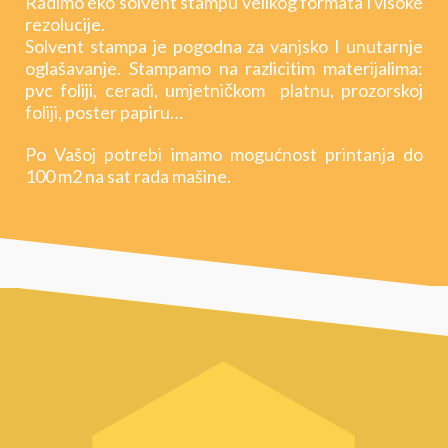
Radimo eko solvent stampu velikog formata i visoke
rezolucije.
Solvent stampa je pogodna za vanjsko I unutarnje
oglašavanje. Stampamo na razlicitim materijalima:
pvc foliji, ceradi, umjetničkom platnu, prozorskoj
foliji, poster papiru…
Po Vašoj potrebi imamo mogućnost printanja do
100 m2 na sat rada mašine.