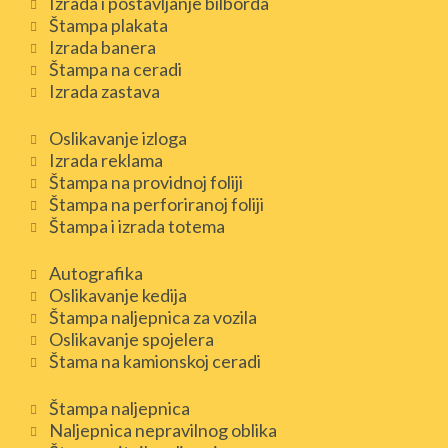
Izrada i postavljanje bilborda
Štampa plakata
Izrada banera
Štampa na ceradi
Izrada zastava
Oslikavanje izloga
Izrada reklama
Štampa na providnoj foliji
Štampa na perforiranoj foliji
Štampa i izrada totema
Autografika
Oslikavanje kedija
Štampa naljepnica za vozila
Oslikavanje spojelera
Štama na kamionskoj ceradi
Štampa naljepnica
Naljepnica nepravilnog oblika