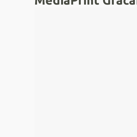
MediaPrint Grača