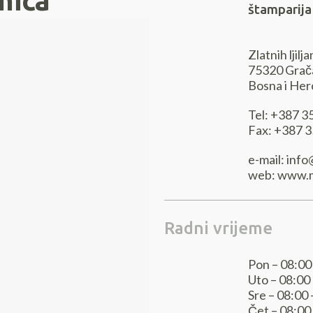
nica
štamparija
Zlatnih ljilj
75320 Grač
Bosna i He
Tel: +387 3
Fax: +387 3
e-mail: inf
web: www.m
Radni vrijeme
Pon – 08:00
Uto – 08:00
Sre – 08:00 
Čet – 08:00