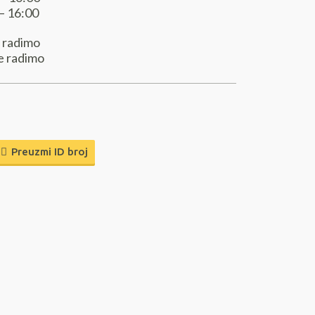
 – 16:00
 radimo
e radimo
Preuzmi ID broj