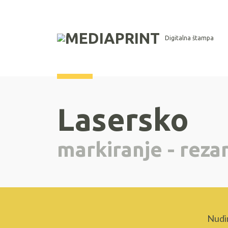
Digitalna štampa
Lasersko
markiranje - rezan
Nudimo