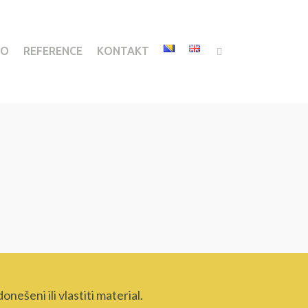
IO
REFERENCE
KONTAKT
šeni ili vlastiti material.