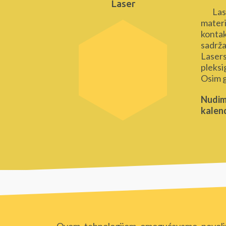
Laser
Laser
materi
kontak
sadrža
Lasers
pleksi
Osim g
Nudim
kalen