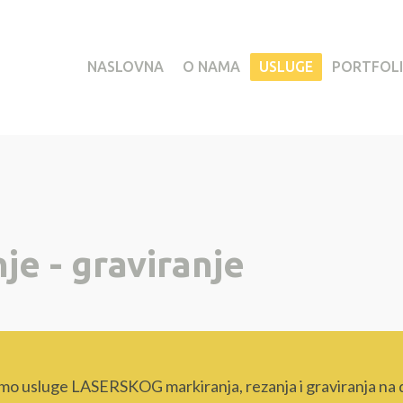
NASLOVNA
O NAMA
USLUGE
PORTFOL
je - graviranje
 usluge LASERSKOG markiranja, rezanja i graviranja na done