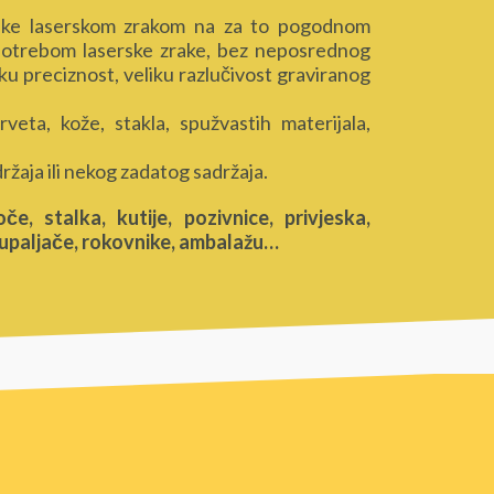
fike laserskom zrakom na za to pogodnom
 upotrebom laserske zrake, bez neposrednog
ku preciznost, veliku razlučivost graviranog
eta, kože, stakla, spužvastih materijala,
ržaja ili nekog zadatog sadržaja.
, stalka, kutije, pozivnice, privjeska,
, upaljače, rokovnike, ambalažu…