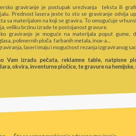
sko graviranje je postupak urezivanja teksta ili gra
jalu. Prednost lasera jeste to sto se graviranje odvija
ta sa materijalom na koji se gravira. To omogućuje vrhuns
ja, veliku brzinu izrade te postojanost gravure.
ko graviranje je moguće na materijala poput gume, drv
glasa, polimernih ploča farbanih metala, inox-a…
raviranja, laseri imaju i mogućnost rezanja izgraviranog sad
o Vam izradu pečata, reklamne table, natpisne ploče
dara,
okvira, inventurne pločice, te gravure na hemijske