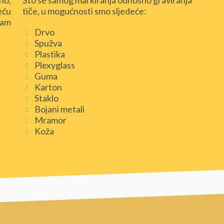
no,
Što se samog markiranja odnosno graviranja
eću
tiče, u mogućnosti smo sljedeće:
Vam
Drvo
Spužva
Plastika
Plexyglass
Guma
Karton
Staklo
Bojani metali
Mramor
Koža