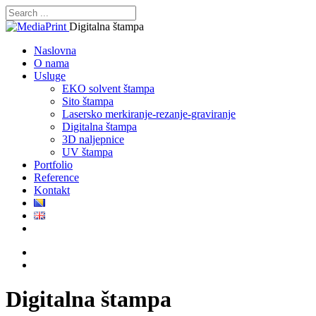
Digitalna štampa
Naslovna
O nama
Usluge
EKO solvent štampa
Sito štampa
Lasersko merkiranje-rezanje-graviranje
Digitalna štampa
3D naljepnice
UV štampa
Portfolio
Reference
Kontakt
Digitalna štampa