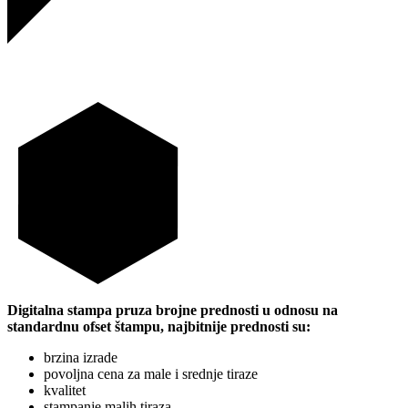
Xerox DC570
Digitalna stampa pruza brojne prednosti u odnosu na
standardnu ofset štampu, najbitnije prednosti su:
brzina izrade
povoljna cena za male i srednje tiraze
kvalitet
stampanje malih tiraza