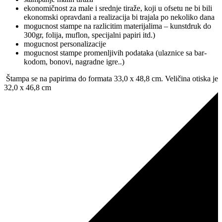
ekonomičnost za male i srednje tiraže, koji u ofsetu ne bi bili
ekonomski opravdani a realizacija bi trajala po nekoliko dana
mogucnost stampe na razlicitim materijalima – kunstdruk do
300gr, folija, muflon, specijalni papiri itd.)
mogucnost personalizacije
mogucnost stampe promenljivih podataka (ulaznice sa bar-
kodom, bonovi, nagradne igre..)
Štampa se na papirima do formata 33,0 x 48,8 cm. Veličina otiska je
32,0 x 46,8 cm