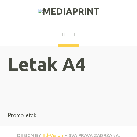
Letak A4
Promo letak.
DESIGN BY
Ed-Vision
~ SVA PRAVA ZADRŽANA.