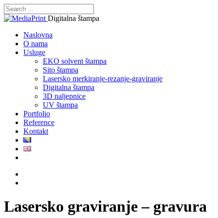
Digitalna štampa
Naslovna
O nama
Usluge
EKO solvent štampa
Sito štampa
Lasersko merkiranje-rezanje-graviranje
Digitalna štampa
3D naljepnice
UV štampa
Portfolio
Reference
Kontakt
Lasersko graviranje – gravura