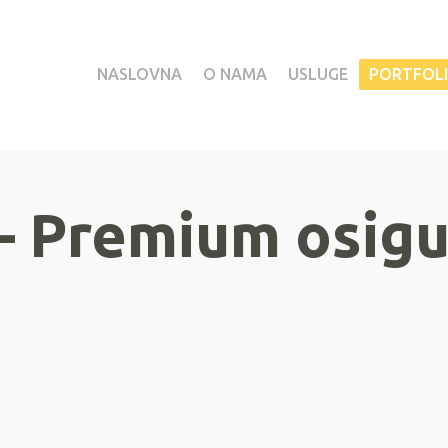
NASLOVNA
O NAMA
USLUGE
PORTFOL
– Premium osigu