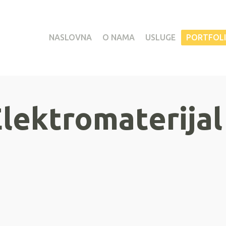
NASLOVNA
O NAMA
USLUGE
PORTFOL
lektromaterijal