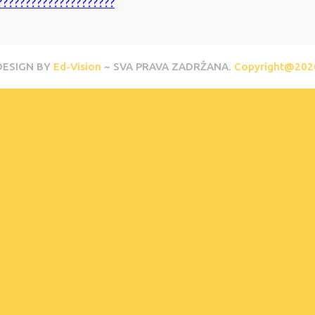
DESIGN BY
Ed-Vision
~ SVA PRAVA ZADRŽANA.
Copyright@202