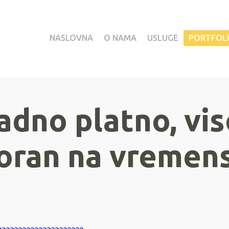
NASLOVNA
O NAMA
USLUGE
PORTFOL
adno platno, vis
oran na vremens