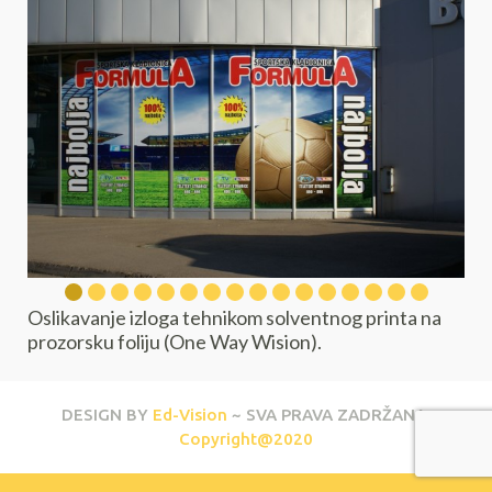
Oslikavanje izloga tehnikom solventnog printa na
prozorsku foliju (One Way Wision).
DESIGN BY
Ed-Vision
~ SVA PRAVA ZADRŽANA.
Copyright@2020