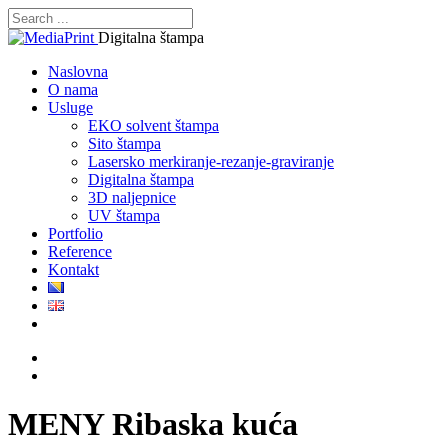
Digitalna štampa
Naslovna
O nama
Usluge
EKO solvent štampa
Sito štampa
Lasersko merkiranje-rezanje-graviranje
Digitalna štampa
3D naljepnice
UV štampa
Portfolio
Reference
Kontakt
MENY Ribaska kuća