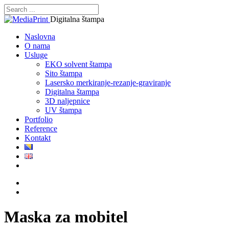
Digitalna štampa
Naslovna
O nama
Usluge
EKO solvent štampa
Sito štampa
Lasersko merkiranje-rezanje-graviranje
Digitalna štampa
3D naljepnice
UV štampa
Portfolio
Reference
Kontakt
Maska za mobitel