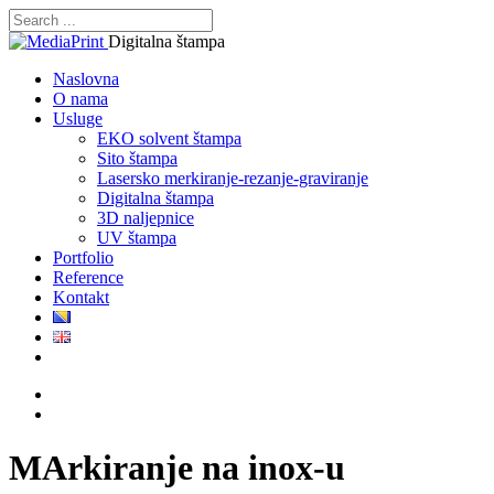
Digitalna štampa
Naslovna
O nama
Usluge
EKO solvent štampa
Sito štampa
Lasersko merkiranje-rezanje-graviranje
Digitalna štampa
3D naljepnice
UV štampa
Portfolio
Reference
Kontakt
MArkiranje na inox-u