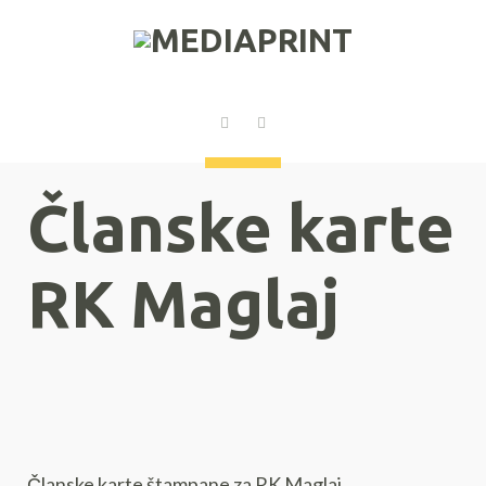
Članske karte
RK Maglaj
Članske karte štampane za RK Maglaj.