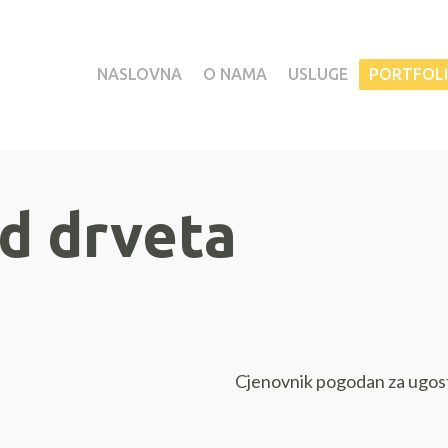
NASLOVNA
O NAMA
USLUGE
PORTFOL
d drveta
Cjenovnik pogodan za ugosti